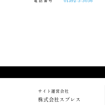
電
話
番
号
01392-5-5056
サイト運営会社
株式会社スプレス