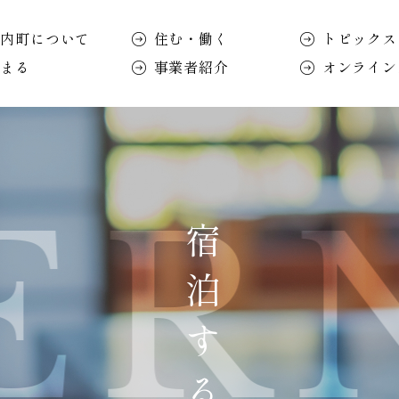
知内町について
住む・働く
トピックス
泊まる
事業者紹介
オンライン
NI
宿泊する