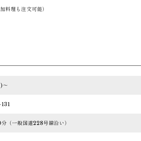
追加料理も注文可能）
込)〜
131
0分（一般国道228号線沿い）