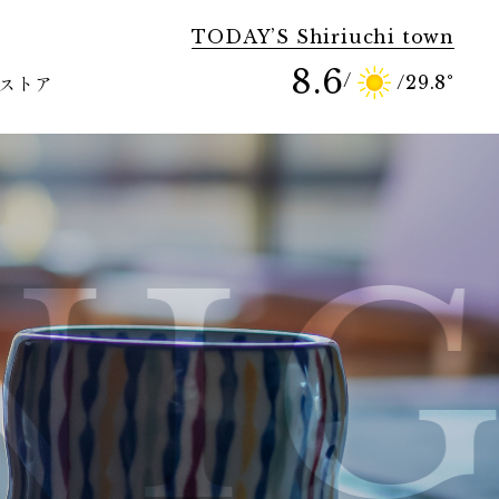
TODAY’S Shiriuchi town
8.6
/
/
29.8
°
ストア
GH