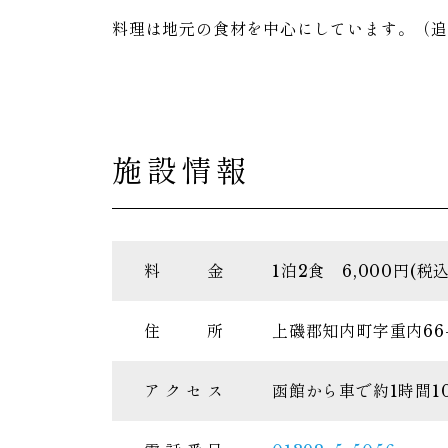
料理は地元の食材を中心にしています。（
施設情報
料
金
1泊2食 6,000円(税
住
所
上磯郡知内町字重内66-
ア
ク
セ
ス
函館から車で約1時間1