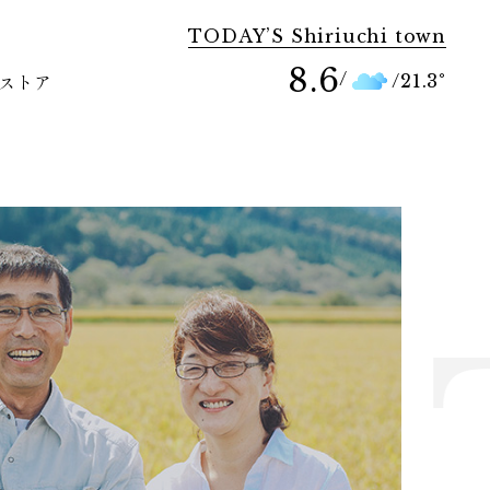
TODAY’S Shiriuchi town
8.6
/
/
21.3
°
ストア
IN