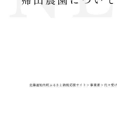
帰山農園につい
北海道知内町ふるさと納税応援サイト
>
事業者
>
代々受